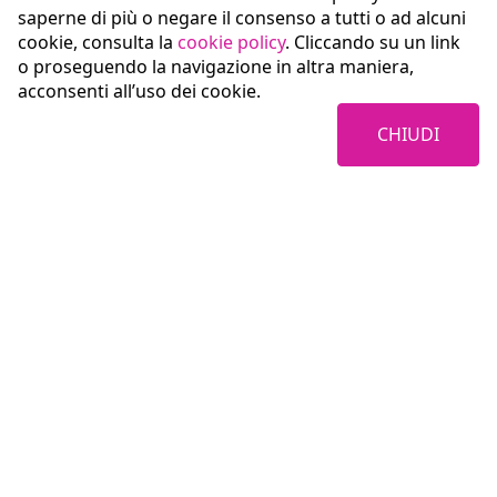
saperne di più o negare il consenso a tutti o ad alcuni
cookie, consulta la
cookie policy
. Cliccando su un link
o proseguendo la navigazione in altra maniera,
acconsenti all’uso dei cookie.
CHIUDI
Coopservice Soc.coop.p.A.
Via Rochdale, 5
42122 Reggio Emilia (RE)
tel:
0522/94011
fax:
0522/940128
e-mail:
info@coopservice.it