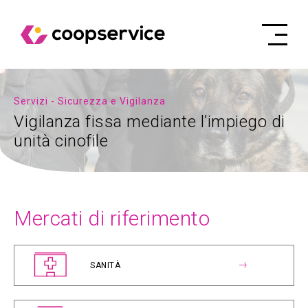
Servizi - Sicurezza e Vigilanza
Vigilanza fissa mediante l’impiego di
unità cinofile
Mercati di riferimento
SANITÀ