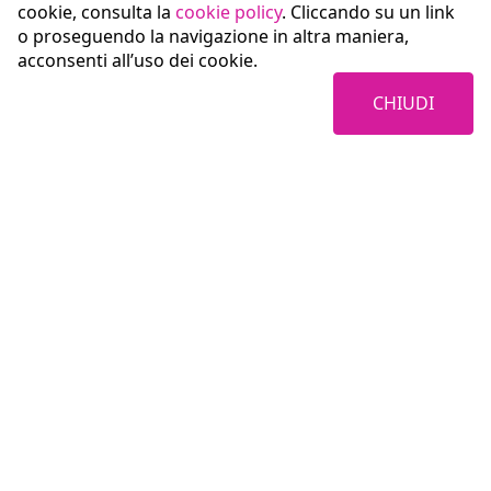
cookie, consulta la
cookie policy
. Cliccando su un link
o proseguendo la navigazione in altra maniera,
acconsenti all’uso dei cookie.
CHIUDI
Coopservice Soc.coop.p.A.
Via Rochdale, 5
42122 Reggio Emilia (RE)
tel:
0522/94011
fax:
0522/940128
e-mail:
info@coopservice.it
C.F., P. IVA ed Iscr. al Registro delle Imprese di Reggio Emilia n. 00310180351