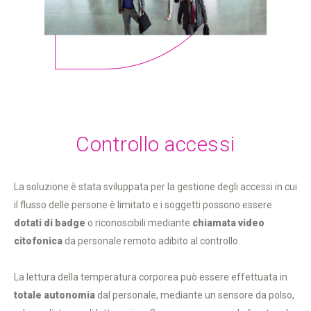
Controllo temperatura operatore
Termocamera portatile
Scenari applicativi
Lettura multipla
Gestione varchi
Lettura singola
Controllo accessi
La soluzione è stata sviluppata per la gestione degli accessi in cui
il flusso delle persone è limitato e i soggetti possono essere
dotati di badge
o riconoscibili mediante
chiamata video
citofonica
da personale remoto adibito al controllo.
La lettura della temperatura corporea può essere effettuata in
totale autonomia
dal personale, mediante un sensore da polso,