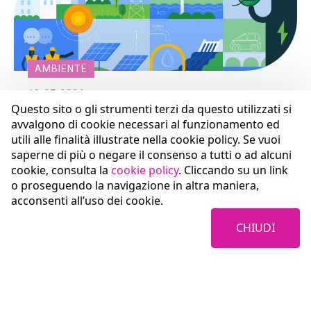
AMBIENTE
13.07.2026
Questo sito o gli strumenti terzi da questo utilizzati si
Dall’energia consumata all’energia
avvalgono di cookie necessari al funzionamento ed
consapevole: la sfida delle Garanzie
utili alle finalità illustrate nella cookie policy. Se vuoi
d’Origine
saperne di più o negare il consenso a tutti o ad alcuni
Le Garanzie di Origine (GO) sono strumenti sempre
cookie, consulta la
cookie policy
. Cliccando su un link
più centrali nel sistema energetico nazionale ed
o proseguendo la navigazione in altra maniera,
europeo. Si tratta di certificati elettronici che
acconsenti all’uso dei cookie.
attestano che una determinata quantità di energia è
stata prodotta da una specifica fonte rinnovabile,
quale sole, vento o idroelettrico. Ogni GO corrisponde
CHIUDI
a 1 megawattora (MVh) generato da una fonte pulita
e di cui, attraverso il procedimento amministrativo del
cosiddetto ‘annullamento’ nell’apposito registro
gestito dal GSE, ne viene attestato il consumo.
Nell’ambito del proprio percorso multidimensionale in
direzione della riduzione delle emissioni di gas serra e
della progressiva attenuazione della Carbon Footprint,
Coopservice ha posto l’utilizzo di energia da fonte