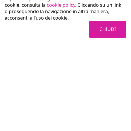
cookie, consulta la
cookie policy
. Cliccando su un link
o proseguendo la navigazione in altra maniera,
acconsenti all’uso dei cookie.
CHIUDI
Coopservice Soc.coop.p.A.
Via Rochdale, 5
42122 Reggio Emilia (RE)
tel:
0522/94011
fax:
0522/940128
e-mail:
info@coopservice.it
C.F., P. IVA ed Iscr. al Registro delle Imprese di Reggio Emilia n. 00310180351