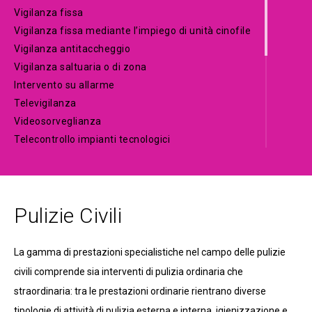
Vigilanza fissa
Vigilanza fissa mediante l’impiego di unità cinofile
Vigilanza antitaccheggio
Vigilanza saltuaria o di zona
Intervento su allarme
Televigilanza
Videosorveglianza
Telecontrollo impianti tecnologici
Trasporto e scorta valori
Custodia valori
Conta valori
Pulizie Civili
Traslochi civili e montaggio arredi
Manutenzione impianti e immobili
Telegestione e Telecontrollo
La gamma di prestazioni specialistiche nel campo delle pulizie
Riqualificazione energetica
civili comprende sia interventi di pulizia ordinaria che
Energia sostenibile
straordinaria: tra le prestazioni ordinarie rientrano diverse
Manutenzione del verde
tipologie di attività di pulizia esterna e interna, igienizzazione e