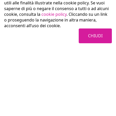
utili alle finalità illustrate nella cookie policy. Se vuoi
saperne di più o negare il consenso a tutti o ad alcuni
cookie, consulta la
cookie policy
. Cliccando su un link
o proseguendo la navigazione in altra maniera,
acconsenti all’uso dei cookie.
CHIUDI
Coopservice Soc.coop.p.A.
Via Rochdale, 5
42122 Reggio Emilia (RE)
tel:
0522/94011
fax:
0522/940128
e-mail:
info@coopservice.it