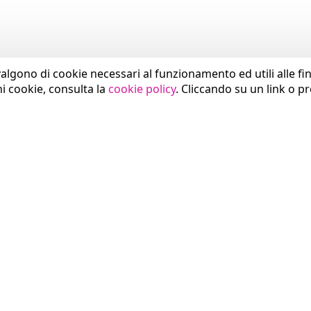
valgono di cookie necessari al funzionamento ed utili alle fina
ni cookie, consulta la
cookie policy
. Cliccando su un link o p
SETTORI
COMUNICAZIONE
Sanità
News
Pubblica Amministrazione
Press Area
Smart City
Eventi
Industria
Brand Identity
Trasporti