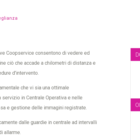
eglianza
ative Coopservice consentono di vedere ed
D
ine ciò che accade a chilometri di distanza e
edure d'intervento.
damentale che vi sia una ottimale
servizio in Centrale Operativa e nelle
O
resa e gestione delle immagini registrate.
mente dalle guardie in centrale ad intervalli
i allarme.