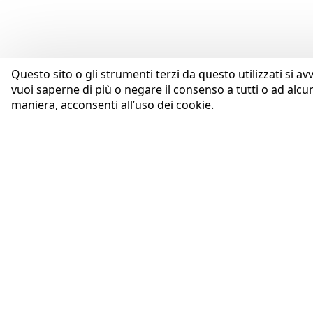
Questo sito o gli strumenti terzi da questo utilizzati si av
vuoi saperne di più o negare il consenso a tutti o ad alcu
maniera, acconsenti all’uso dei cookie.
AZIENDA
Coopservice Soc.coop.p.A.
Profilo
Via Rochdale, 5
Purpose
42122 Reggio Emilia (RE)
Codice Etico
tel:
0522/94011
fax:
0522/940128
Whistleblowing
e-mail:
info@coopservice.it
Governance