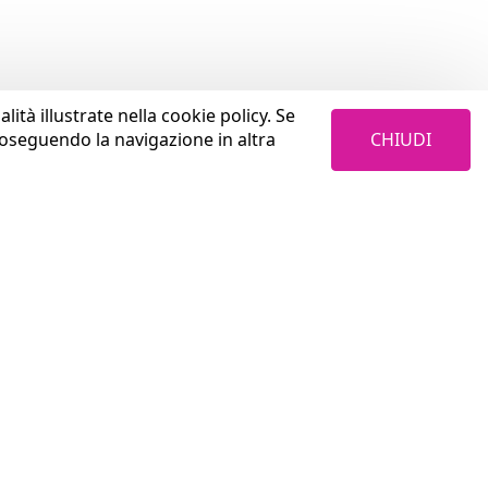
lità illustrate nella cookie policy. Se
CHIUDI
roseguendo la navigazione in altra
LAVORA CON NOI
Cosa trovi in Coopservice
Aurum S.p.A.
Perché sceglierci
Privacy Policy
Come investiamo sulle persone
4W4I / Coopservice Privacy Policy
Con chi collaboriamo
Termini & Condizioni
Welfare e benefits