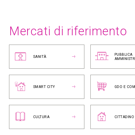
Mercati di riferimento
PUBBLICA
SANITÀ
AMMINIST
SMART CITY
GDO E CO
CULTURA
CITTADINO