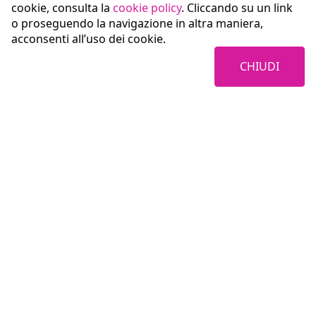
cookie, consulta la
cookie policy
. Cliccando su un link
o proseguendo la navigazione in altra maniera,
acconsenti all’uso dei cookie.
CHIUDI
Coopservice Soc.coop.p.A.
Via Rochdale, 5
42122 Reggio Emilia (RE)
tel:
0522/94011
fax:
0522/940128
e-mail:
info@coopservice.it
C.F., P. IVA ed Iscr. al Registro delle Imprese di Reggio Emilia n. 00310180351