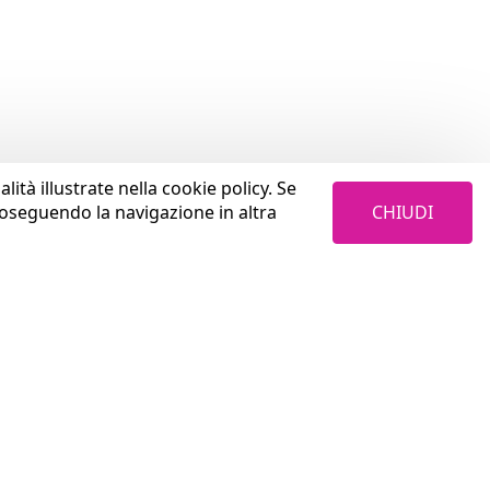
lità illustrate nella cookie policy. Se
CHIUDI
roseguendo la navigazione in altra
LAVORA CON NOI
Cosa trovi in Coopservice
Aurum S.p.A.
Perché sceglierci