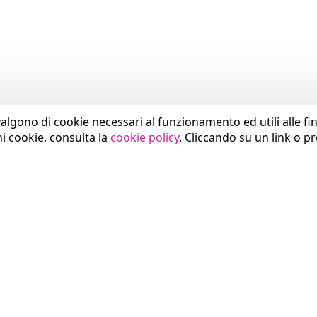
valgono di cookie necessari al funzionamento ed utili alle fina
ni cookie, consulta la
cookie policy
. Cliccando su un link o p
SETTORI
COMUNICAZIONE
Sanità
News
Pubblica Amministrazione