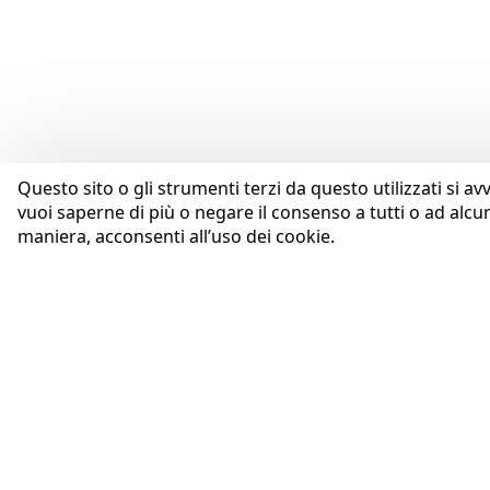
Questo sito o gli strumenti terzi da questo utilizzati si av
vuoi saperne di più o negare il consenso a tutti o ad alcu
maniera, acconsenti all’uso dei cookie.
AZIENDA
Coopservice Soc.coop.p.A.
Profilo
Via Rochdale, 5
Purpose