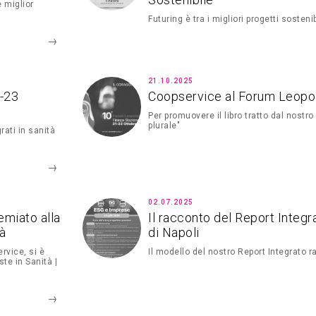
 miglior
Futuring è tra i migliori progetti sosteni
21.10.2025
-23
Coopservice al Forum Leopo
Per promuovere il libro tratto dal nostr
plurale"
rati in sanità
02.07.2025
remiato alla
Il racconto del Report Integr
tà
di Napoli
rvice, si è
Il modello del nostro Report Integrato r
te in Sanità |