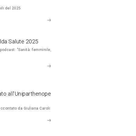
bili del 2025
lda Salute 2025
o podcast: "Sanità: femminile,
ato all'Uniparthenope
accontato da Giuliana Caroli