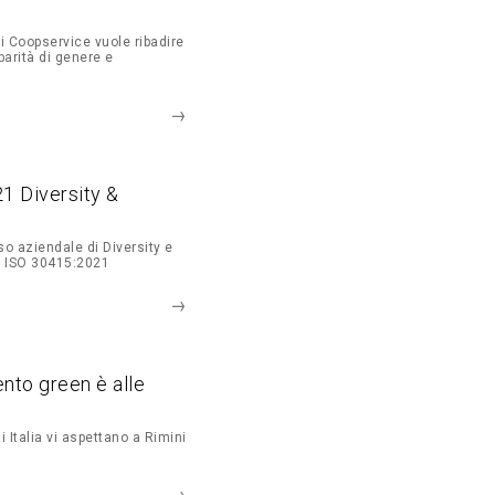
li Coopservice vuole ribadire
parità di genere e
1 Diversity &
o aziendale di Diversity e
a ISO 30415:2021
to green è alle
Italia vi aspettano a Rimini